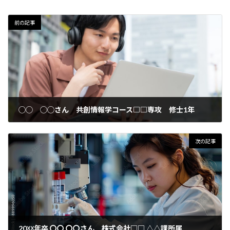
前の記事
◯◯ ◯◯さん 共創情報学コース□□専攻 修士1年
2024年8月24日
次の記事
20☓☓年卒 〇〇 〇〇さん 株式会社□□ △△課所属