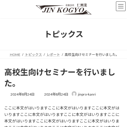
コ
ナ
ン
ビ
テ
ゲ
ン
ー
ツ
シ
へ
ョ
トピックス
ス
ン
キ
に
ッ
移
プ
動
HOME
トピックス
レポート
高校生向けセミナーを行いました。
高校生向けセミナーを行いまし
た。
最
2024年8月24日
2024年8月24日
jinpro-kanri
終
更
ここに本文がはいりますここに本文がはいりますここに本文がは
新
日
いりますここに本文がはいりますここに本文がはいりますここに
時
本文がはいりますここに本文がはいりますここに本文がはいりま
: