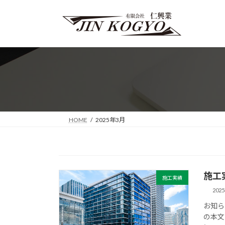
コ
ナ
ン
ビ
テ
ゲ
ン
ー
ツ
シ
へ
ョ
ス
ン
キ
に
ッ
移
プ
動
HOME
2025年3月
施工
施工実績
202
お知ら
の本文